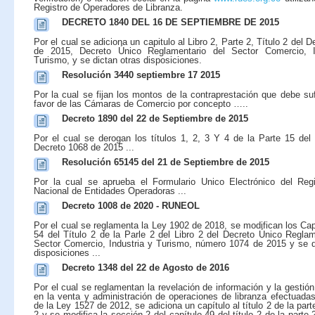
Registro de Operadores de Libranza.
DECRETO 1840 DEL 16 DE SEPTIEMBRE DE 2015
Por el cual se adiciona un capitulo al Libro 2, Parte 2, Título 2 del 
de 2015, Decreto Único Reglamentario del Sector Comercio, I
Turismo, y se dictan otras disposiciones.
Resolución 3440 septiembre 17 2015
Por la cual se fijan los montos de la contraprestación que debe su
favor de las Cámaras de Comercio por concepto …..
Decreto 1890 del 22 de Septiembre de 2015
Por el cual se derogan los títulos 1, 2, 3 Y 4 de la Parte 15 del 
Decreto 1068 de 2015 ...
Resolución 65145 del 21 de Septiembre de 2015
Por la cual se aprueba el Formulario Unico Electrónico del Reg
Nacional de Entidades Operadoras ...
Decreto 1008 de 2020 - RUNEOL
Por el cual se reglamenta la Ley 1902 de 2018, se modifican los Cap
54 del Título 2 de la Parle 2 del Libro 2 del Decreto Único Reglam
Sector Comercio, Industria y Turismo, número 1074 de 2015 y se d
disposiciones ...
Decreto 1348 del 22 de Agosto de 2016
Por el cual se reglamentan la revelación de información y la gestión
en la venta y administración de operaciones de libranza efectuada
de la Ley 1527 de 2012, se adiciona un capítulo al título 2 de la parte
2 y se modifica la sección 2 del capítulo 49 del título 2 de la parte 2